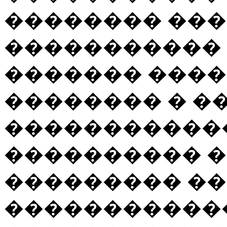
�������� ���
����������� 
������� ����
�������� � �
�����������
���������� �
��������� ��
�����������