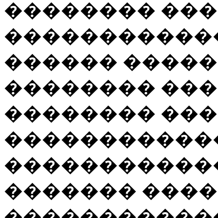
�������� ���
������������
������ �����
�������� ��
�������� ���
������������
�����������
������� ����
�����������