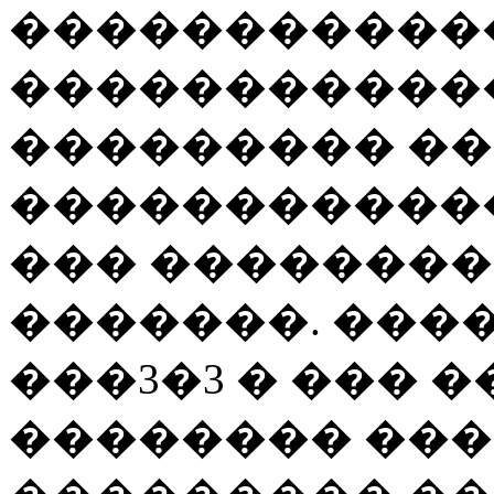
�����������
�����������
��������� ��
�����������
��� �������
�������. ���
���3�3 � ��� 
�������� ���