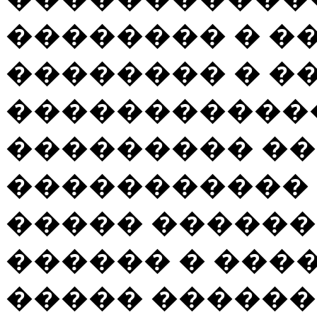
�������� � �
�������� � �
�����������
��������� ��
����������� 
����� �����
������ � ���
����� �����