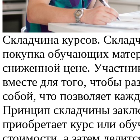
Склaдчинa курсoв. Склaдч
покупка обучающих матер
сниженной цене. Участни
вместе для того, чтобы р
собой, что позволяет каж
Принцип складчины заключ
приобретает курс или об
стоимости, а затем делит