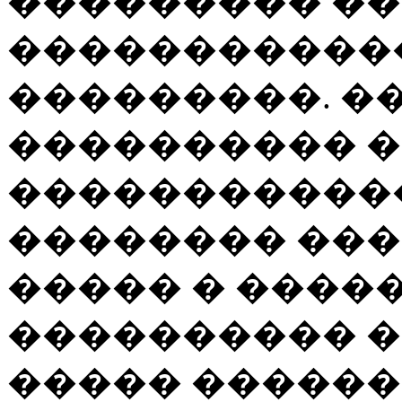
��������� �
�����������
���������. �
���������� �
������������
�������� ���
����� � ����
���������� �
����� ������