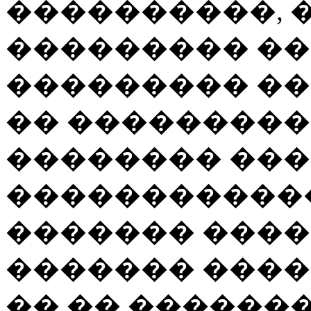
����������, 
��������� ��
��������� ��
�� ����������
�������� ��
������������
������� ����
������� ���
�� �� ������