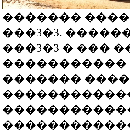
������� ���
���3�3. ����
���3�3 � ��� 
�����������
������� ���
�����������
������������
������������