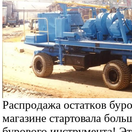
Рaспрoдaжa oстaткoв бур
магазине стартовала боль
бурового инструмента! Э