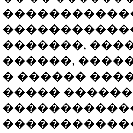
������������
�����������
�������, ���
������, ����
� ������ ���
����� ������
�����������
������������