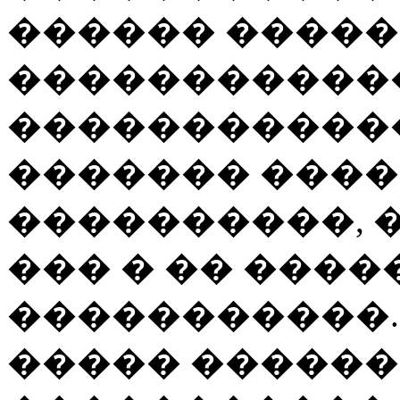
������ ����
������������
�����������
������� ���
����������, �
��� � �� ���
�����������.
����� ������