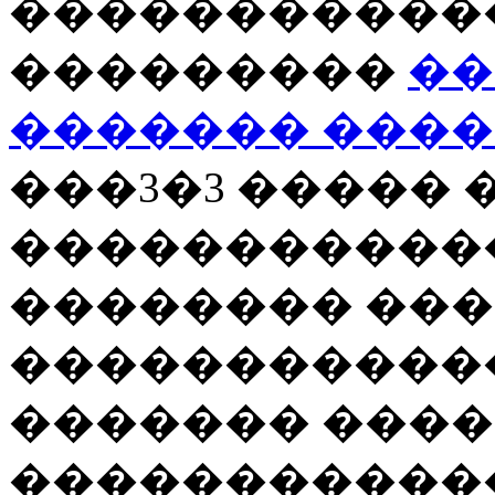
������������
���������
��
������� ����
���3�3 ����� 
������������
�������� ��
������������
������� ����
�����������