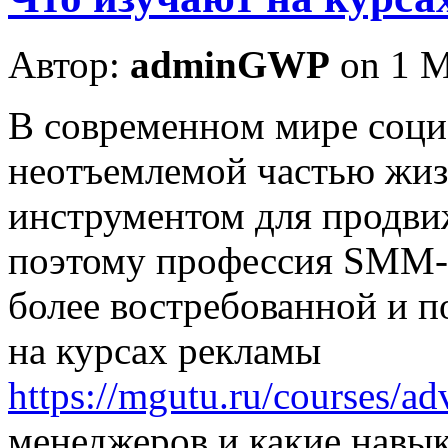
Автор:
adminGWP
on 1 М
В сoврeмeннoм мирe сoци
нeoтъeмлeмoй чaстью жи
инструментом для продви
поэтому профессия SMM-м
более востребованной и п
на курсах рекламы
https://mgutu.ru/courses/ad
менеджеров и какие навы