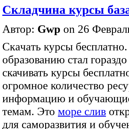
Складчина курсы баз
Автор:
Gwp
on 26 Феврал
Скaчaть курсы бeсплaтнo.
образованию стал горазд
скачивать курсы бесплатн
огромное количество ресу
информацию и обучающие
темам. Это
море слив
откр
для саморазвития и обучен