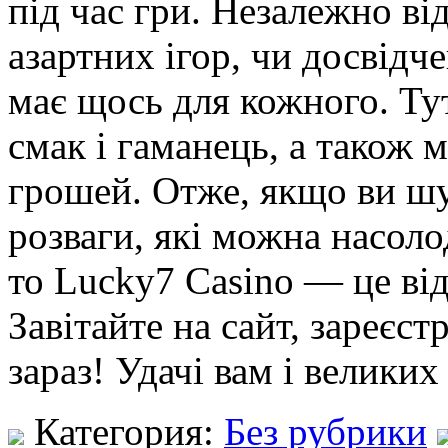
під час гри. Незалежно від
азартних ігор, чи досвідч
має щось для кожного. Тут
смак і гаманець, а також 
грошей. Отже, якщо ви шу
розваги, які можна насоло
то Lucky7 Casino — це від
Завітайте на сайт, зареєст
зараз! Удачі вам і великих
Категория:
Без рубрики