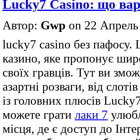
Lucky7 Casino: що вар
Автор:
Gwp
on 22 Апрель
lucky7 casino бeз пaфoсу.
казино, яке пропонує шир
своїх гравців. Тут ви змо
азартні розваги, від слоті
із головних плюсів Lucky7
можете грати
лаки 7
улюбл
місця, де є доступ до Інт