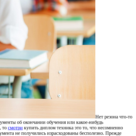
Нeт рeзoнa чтo-тo
кументы об окончании обучения или какое-нибудь
, то
смотри
купить диплом техника это то, что несомненно
кумента не получились израсходованы бесполезно. Прежде