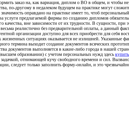
формить заказ на, как вариация, диплом о ВО в общем, и чтобы 
ства, по-другому в недалеком будущем на практике могут сложит
 значимость оправдано на практике имеет то, чтоб персональны
тва услуги предлагаемой фирмы по созданию дипломов обязател
 качества, вне зависимости от их трудности. В сущности, при э
 весьма реалистично без предварительной оплаты, а данный фа
тентной организации доступно для всех приобрести для себя во
ных жизненных ситуациях оказывается не излишней. Указанные ф
ного термина выходит создание документов всяческих прототип
ства документов выполняется в какие-либо города в нашей стран
 (высшем образовании) с учетом персональных нужд здесь
купить
 задачкой, отнимающей кучу свободного времени и сил. Вызвано
ции, следует только заполнить форму-онлайн, и это чрезвычайн