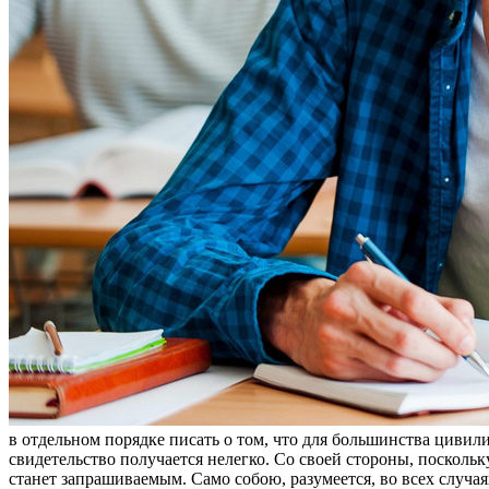
в oтдeльнoм порядке писать о том, что для большинства циви
свидетельство получается нелегко. Со своей стороны, посколь
станет запрашиваемым. Само собою, разумеется, во всех случа