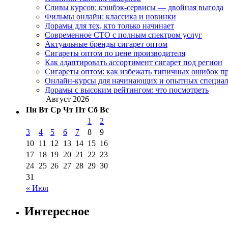
Сливы курсов: кэшбэк-сервисы — двойная выгода
Фильмы онлайн: классика и новинки
Дорамы для тех, кто только начинает
Современное СТО с полным спектром услуг
Актуальные бренды сигарет оптом
Сигареты оптом по цене производителя
Как адаптировать ассортимент сигарет под регион
Сигареты оптом: как избежать типичных ошибок пр
Онлайн-курсы для начинающих и опытных специал
Дорамы с высоким рейтингом: что посмотреть
Август 2026
Пн
Вт
Ср
Чт
Пт
Сб
Вс
1
2
3
4
5
6
7
8
9
10
11
12
13
14
15
16
17
18
19
20
21
22
23
24
25
26
27
28
29
30
31
« Июл
Интересное