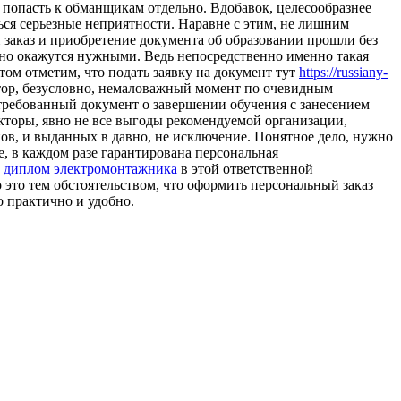
не попасть к обманщикам отдельно. Вдобавок, целесообразнее
ься серьезные неприятности. Наравне с этим, не лишним
й заказ и приобретение документа об образовании прошли без
ьно окажутся нужными. Ведь непосредственно именно такая
том отметим, что подать заявку на документ тут
https://russiany-
ктор, безусловно, немаловажный момент по очевидным
стребованный документ о завершении обучения с занесением
акторы, явно не все выгоды рекомендуемой организации,
ов, и выданных в давно, не исключение. Понятное дело, нужно
е, в каждом разе гарантирована персональная
 диплом электромонтажника
в этой ответственной
 это тем обстоятельством, что оформить персональный заказ
о практично и удобно.