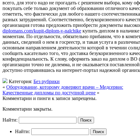
всего, для этого надо не прогадать с решением выбора, кому о
покупать себе только документ об образовании отличного каче
отметить, что фактически для любого нашего соотечественника
разных затруднений. Соответственно, безукоризненного качес
организация готова предложить приобрести документы высокого
diplomans.com/kupit-diplom-v-nalchike
купить диплом в нальчике
моментам. По отдельности, обязательно прибавим, что в компе
данных, сведений о нем в госреестр, и такая услуга в различ
основным направлением деятельности которой в течении солид
сообщить касательно того, что доставка безукоризненного каче
конфиденциальность. К слову, оформить заказ на диплом о ВО
организации точно не дилемма, и не оказывается поставленной
доступно отправившись на интернет-портал надежной организа
Категория:
Без рубрики
«
Оборудование, которому доверяют врачи – Медсервис
Качественные дипломы по доступной цене
»
Комментарии и пинги к записи запрещены.
Комментарии закрыты.
Найти:
Найти: