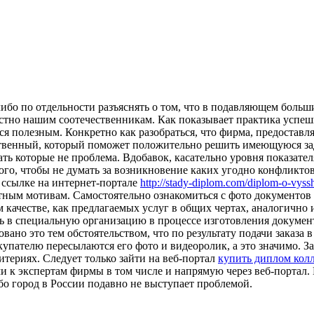
ибо по отдельности разъяснять о том, что в подавляющем больш
естно нашим соотечественникам. Как показывает практика успеш
я полезным. Конкретно как разобраться, что фирма, предоставл
твенный, который поможет положительно решить имеющуюся зада
ать которые не проблема. Вдобавок, касательно уровня показате
ого, чтобы не думать за возникновение каких угодно конфликто
й ссылке на интернет-портале
http://stady-diplom.com/diplom-o-vyssh
ятным мотивам. Самостоятельно ознакомиться с фото документов 
качестве, как предлагаемых услуг в общих чертах, аналогично 
ь в специальную организацию в процессе изготовления докумен
но это тем обстоятельством, что по результату подачи заказа в
упателю пересылаются его фото и видеоролик, а это значимо. За
итериях. Следует только зайти на веб-портал
купить диплом кол
и к экспертам фирмы в том числе и напрямую через веб-портал. 
бо город в России подавно не выступает проблемой.