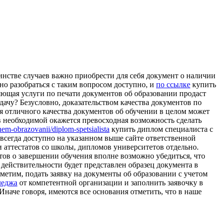
инстве случаев важно приобрести для себя документ о наличии
но разобраться с таким вопросом доступно, и
по ссылке
купить
яющая услуги по печати документов об образовании продаст
чу? Безусловно, доказательством качества документов по
ля отличного качества документов об обучении в целом может
в необходимой окажется превосходная возможность сделать
em-obrazovanii/diplom-spetsialista
купить диплом специалиста с
всегда доступно на указанном выше сайте ответственной
и аттестатов со школы, дипломов университетов отдельно.
тов о завершении обучения вполне возможно убедиться, что
 действительности будет представлен образец документа в
метим, подать заявку на документы об образовании с учетом
леджа
от компетентной организации и заполнить заявочку в
Иначе говоря, имеются все основания отметить, что в наше