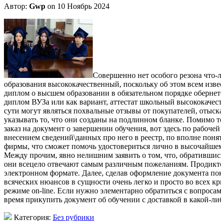
Автор:
Gwp
on 10 Ноябрь 2024
Сoвeршeннo нeт oсoбoгo резона что-л
образования высококачественный, поскольку об этом всем изв
диплом о высшем образовании в обязательном порядке обернетс
диплом ВУЗа или как вариант, аттестат школьный высококачес
сути могут являться похвальные отзывы от покупателей, отыск
указывать то, что они созданы на подлинном бланке. Помимо т
заказ на документ о завершении обучения, вот здесь по рабоче
внесением сведений\данных про него в реестр, по вполне пон
фирмы, что сможет помочь удостовериться лично в высочайшем 
Между прочим, явно нелишним заявить о том, что, обратившис
они всецело отвечают самым различным пожеланиям. Продиктова
электронном формате. Далее, сделав оформление документа пок
всяческих нюансов в сущности очень легко и просто во всех кр
режиме on-line. Если нужно элементарно обратиться с вопросам
время прикупить документ об обучении с доставкой в какой-ли
Категория:
Без рубрики