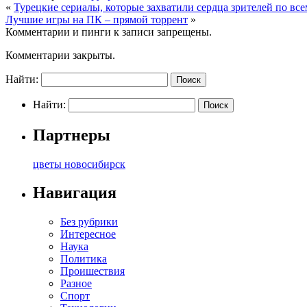
«
Турецкие сериалы, которые захватили сердца зрителей по вс
Лучшие игры на ПК – прямой торрент
»
Комментарии и пинги к записи запрещены.
Комментарии закрыты.
Найти:
Найти:
Партнеры
цветы новосибирск
Навигация
Без рубрики
Интересное
Наука
Политика
Проишествия
Разное
Спорт