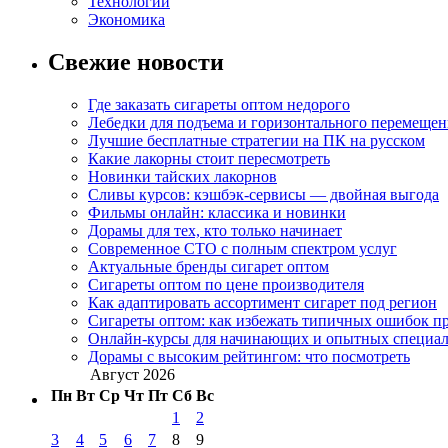
Технологии
Экономика
Свежие новости
Где заказать сигареты оптом недорого
Лебедки для подъема и горизонтального перемещен
Лучшие бесплатные стратегии на ПК на русском
Какие лакорны стоит пересмотреть
Новинки тайских лакорнов
Сливы курсов: кэшбэк-сервисы — двойная выгода
Фильмы онлайн: классика и новинки
Дорамы для тех, кто только начинает
Современное СТО с полным спектром услуг
Актуальные бренды сигарет оптом
Сигареты оптом по цене производителя
Как адаптировать ассортимент сигарет под регион
Сигареты оптом: как избежать типичных ошибок пр
Онлайн-курсы для начинающих и опытных специал
Дорамы с высоким рейтингом: что посмотреть
Август 2026
Пн
Вт
Ср
Чт
Пт
Сб
Вс
1
2
3
4
5
6
7
8
9