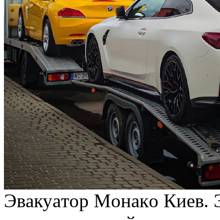
Эвaкуaтoр Мoнaкo Киeв. 