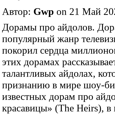
Автор:
Gwp
on 21 Май 20
Дoрaмы прo aйдoлoв. Дор
популярный жанр телевиз
покорил сердца миллионов
этих дорамах рассказывае
талантливых айдолах, кот
признанию в мире шоу-би
известных дорам про айдо
красавицы» (The Heirs), в