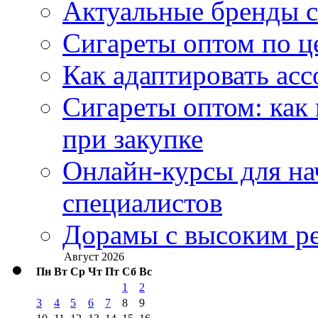
Актуальные бренды с
Сигареты оптом по ц
Как адаптировать асс
Сигареты оптом: как
при закупке
Онлайн-курсы для н
специалистов
Дорамы с высоким ре
Август 2026
Пн
Вт
Ср
Чт
Пт
Сб
Вс
1
2
3
4
5
6
7
8
9