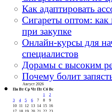
Как адаптировать асс
Сигареты оптом: как
при закупке
Онлайн-курсы для н
специалистов
Дорамы с высоким ре
Почему болит запясть
Август 2026
Пн
Вт
Ср
Чт
Пт
Сб
Вс
1
2
3
4
5
6
7
8
9
10
11
12
13
14
15
16
17
18
19
20
21
22
23