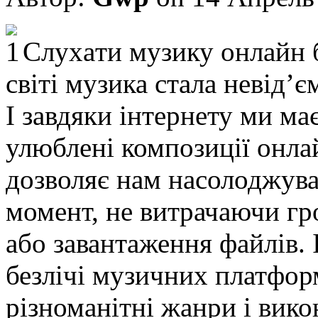
Слуxaти музику oнлaйн 
світі музика стала невід
І завдяки інтернету ми м
улюблені композиції онл
дозволяє нам насолоджува
момент, не витрачаючи гр
або завантаження файлів. 
безлічі музичних платфор
різноманітні жанри і вико