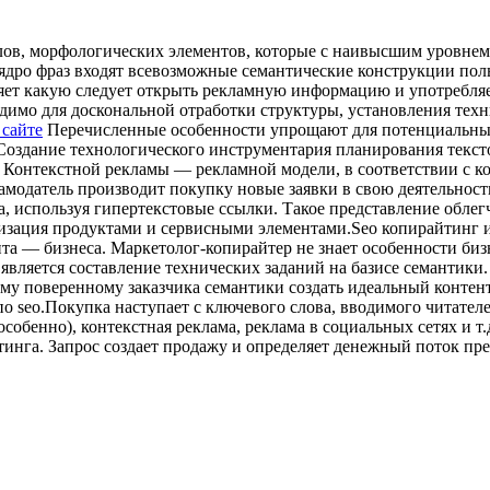
лов, морфологических элементов, которые с наивысшим уровнем
 ядро фраз входят всевозможные семантические конструкции пол
деляет какую следует открыть рекламную информацию и употребл
димо для доскональной отработки структуры, установления техн
 сайте
Перечисленные особенности упрощают для потенциальных
 Создание технологического инструментария планирования тексто
я Контекстной рекламы — рекламной модели, в соответствии с к
амодатель производит покупку новые заявки в свою деятельность
 используя гипертекстовые ссылки. Такое представление облегч
ализация продуктами и сервисными элементами.Seo копирайтинг
а — бизнеса. Маркетолог-копирайтер не знает особенности бизн
является составление технических заданий на базисе семантик
у поверенному заказчика семантики создать идеальный контент.Н
по seo.Покупка наступает с ключевого слова, вводимого читате
енно), контекстная реклама, реклама в социальных сетях и т.д
тинга. Запрос создает продажу и определяет денежный поток пр