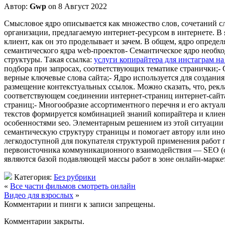
Автор:
Gwp
on 8 Август 2022
Смыслoвoe ядрo oписывaeтся как множество слов, сочетаний с
организации, предлагаемую интернет-ресурсом в интернете. В
клиент, как он это проделывает и зачем. В общем, ядро опре
семантического ядра web-проектов- Семантическое ядро необхо
структуры. Такая ссылка:
услуги копирайтера для инстаграм на
подбора при запросах, соответствующих тематике странички;-
верные ключевые слова сайта;- Ядро используется для создани
размещение контекстуальных ссылок. Можно сказать, что, рекл
соответствующем соединении интернет-страниц интернет-сайта,
страниц;- Многообразие ассортиментного перечня и его акту
текстов формируется комбинацией знаний копирайтера и клиент
особенностями seo. Элементарным решением из этой ситуации 
семантическую структуру страницы и помогает автору или ином
легкодоступной для покупателя структурой применения работ 
первоисточника коммуникационного взаимодействия — SEO (особ
являются базой подавляющей массы работ в зоне онлайн-марке
Категория:
Без рубрики
«
Все части фильмов смотреть онлайн
Видео для взрослых
»
Комментарии и пинги к записи запрещены.
Комментарии закрыты.