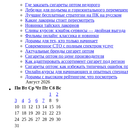
Где заказать сигареты оптом недорого
Лебедки для подъема и горизонтального перемещен
Лучшие бесплатные стратегии на ПК на русском
Какие лакорны стоит пересмотреть
Новинки тайских лакорнов
Сливы курсов: кэшбэк-сервисы — двойная выгода
Фильмы онлайн: классика и новинки
Дорамы для тех, кто только начинает
Современное СТО с полным спектром услуг
Актуальные бренды сигарет оптом
Сигареты оптом по цене производителя
Как адаптировать ассортимент сигарет под регион
Сигареты оптом: как избежать типичных ошибок пр
Онлайн-курсы для начинающих и опытных специал
Дорамы с высоким рейтингом: что посмотреть
Август 2026
Пн
Вт
Ср
Чт
Пт
Сб
Вс
1
2
3
4
5
6
7
8
9
10
11
12
13
14
15
16
17
18
19
20
21
22
23
24
25
26
27
28
29
30
31