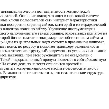
 детализации очерчивают деятельность коммерческой
ьзователей. Они описывают, что ищет в поисковой системе
яемые ключи пользователей сети интернет.Характеристики
ики построения страниц сайтов, категорий и их иерархической
 клиентов поиск по сайту;- Улучшение инструментария
вого наполнения, его генерирование, основываясь при этом на
оторой бизнес платит вознаграждение собственникам сайта за
;- Одна из центральных задач состоит в правильной линковке,
ает поиск по ресурсу и помогает трансферу релевантности
 и семантические структурыВ современных условиях написание
еса заказчика, при этом руководитель не осведомлен с
и. Такой информационный продукт включает в себя абсолютную
а самом деле, тз на текст становится простой и
лем сайта в коммуникационном массиве безотносительно от
. В заключение стоит отметить, что семантические структуры
едприятия.