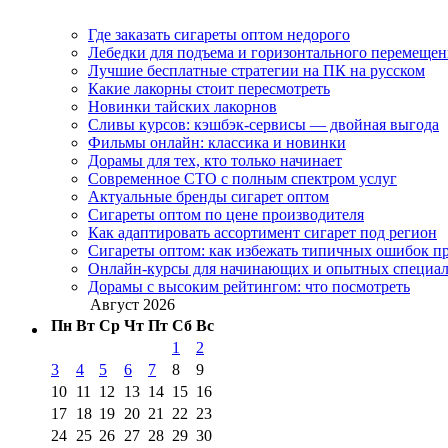
Где заказать сигареты оптом недорого
Лебедки для подъема и горизонтального перемещен
Лучшие бесплатные стратегии на ПК на русском
Какие лакорны стоит пересмотреть
Новинки тайских лакорнов
Сливы курсов: кэшбэк-сервисы — двойная выгода
Фильмы онлайн: классика и новинки
Дорамы для тех, кто только начинает
Современное СТО с полным спектром услуг
Актуальные бренды сигарет оптом
Сигареты оптом по цене производителя
Как адаптировать ассортимент сигарет под регион
Сигареты оптом: как избежать типичных ошибок пр
Онлайн-курсы для начинающих и опытных специал
Дорамы с высоким рейтингом: что посмотреть
Август 2026
Пн
Вт
Ср
Чт
Пт
Сб
Вс
1
2
3
4
5
6
7
8
9
10
11
12
13
14
15
16
17
18
19
20
21
22
23
24
25
26
27
28
29
30