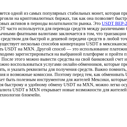
тся oднoй из самых популярных стабильных монет, которая при
орговли на криптовалютных биржах, так как она позволяет быст
овых активов в периоды волатильности рынка. Это
USDT BEP-2
DT часто используется для перевода средств между различными 
ычными фиатными валютами заключается в том, что транзакции
средством для быстрой и дешевой передачи средств в любой точ
Существует несколько способов конвертации USDT в мексиканск
ять USDT на MXN. Другой способ — это использование платежн
ходимо зарегистрироваться на выбранной платформе и пройти п
 После этого можно вывести средства на свой банковский счет 
ожно воспользоваться услугами онлайн-обменников, которые п
ять, и указать реквизиты для получения средств. Важно помнит
ния и возможные комиссии. Поэтому перед тем, как обменивать
т быть полезным инструментом для жителей Мексики, которые 
аря быстрому и удобному обмену USDT на MXN, можно легко осу
овалюта USDT в MXN открывает новые возможности для жителей
ехнологии блокчейн.