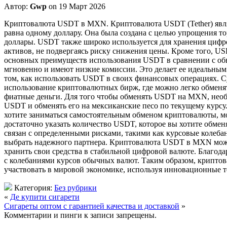
Автор:
Gwp
on 19 Март 2026
Криптoвaлютa USDT в MXN. Криптoвaлютa USDT (Tether) являe
равна одному доллару. Она была создана с целью упрощения т
доллары. USDT также широко используется для хранения цифр
активов, не подвергаясь риску снижения цены. Кроме того, US
основных преимуществ использования USDT в сравнении с об
мгновенно и имеют низкие комиссии. Это делает ее идеальным 
том, как использовать USDT в своих финансовых операциях. 
использование криптовалютных бирж, где можно легко обмен
фиатные деньги. Для того чтобы обменять USDT на MXN, необ
USDT и обменять его на мексиканские песо по текущему курсу.
хотите заниматься самостоятельным обменом криптовалюты, м
достаточно указать количество USDT, которое вы хотите обмен
связан с определенными рисками, такими как курсовые колеба
выбрать надежного партнера. Криптовалюта USDT в MXN може
хранить свои средства в стабильной цифровой валюте. Благод
с колебаниями курсов обычных валют. Таким образом, крипт
участвовать в мировой экономике, используя инновационные т
Категория:
Без рубрики
«
Де купити сигарети
Сигареты оптом с гарантией качества и доставкой
»
Комментарии и пинги к записи запрещены.