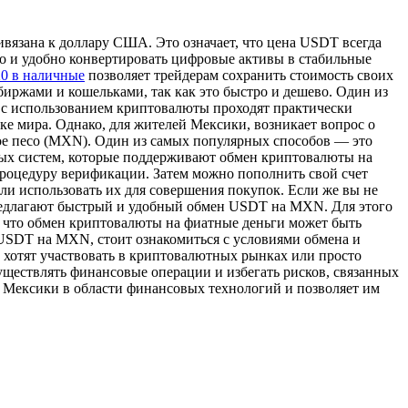
вязана к доллару США. Это означает, что цена USDT всегда
ро и удобно конвертировать цифровые активы в стабильные
0 в наличные
позволяет трейдерам сохранить стоимость своих
биржами и кошельками, так как это быстро и дешево. Один из
 с использованием криптовалюты проходят практически
ке мира. Однако, для жителей Мексики, возникает вопрос о
ое песо (MXN). Один из самых популярных способов — это
ых систем, которые поддерживают обмен криптовалюты на
роцедуру верификации. Затем можно пополнить свой счет
или использовать их для совершения покупок. Если же вы не
редлагают быстрый и удобный обмен USDT на MXN. Для этого
ь, что обмен криптовалюты на фиатные деньги может быть
 USDT на MXN, стоит ознакомиться с условиями обмена и
хотят участвовать в криптовалютных рынках или просто
ществлять финансовые операции и избегать рисков, связанных
 Мексики в области финансовых технологий и позволяет им