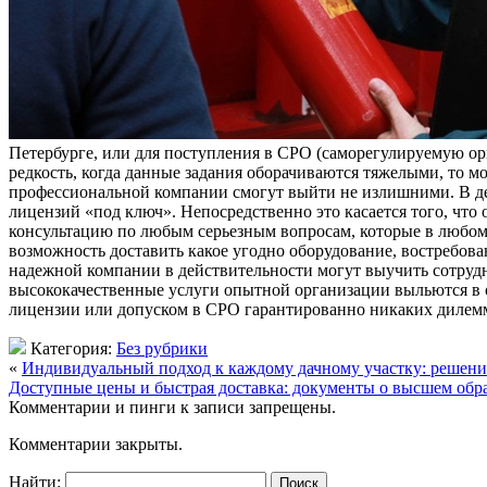
Петербурге, или для поступления в СРО (саморегулируемую орг
редкость, когда данные задания оборачиваются тяжелыми, то 
профессиональной компании смогут выйти не излишними. В де
лицензий «под ключ». Непосредственно это касается того, что 
консультацию по любым серьезным вопросам, которые в любом 
возможность доставить какое угодно оборудование, востребова
надежной компании в действительности могут выучить сотрудн
высококачественные услуги опытной организации выльются в
лицензии или допуском в СРО гарантированно никаких дилемм
Категория:
Без рубрики
«
Индивидуальный подход к каждому дачному участку: решени
Доступные цены и быстрая доставка: документы о высшем обр
Комментарии и пинги к записи запрещены.
Комментарии закрыты.
Найти: