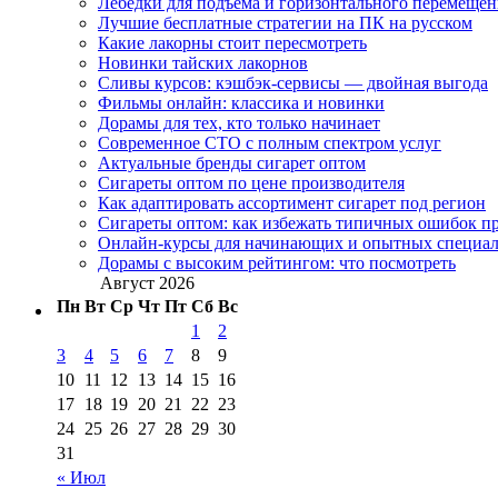
Лебедки для подъема и горизонтального перемещен
Лучшие бесплатные стратегии на ПК на русском
Какие лакорны стоит пересмотреть
Новинки тайских лакорнов
Сливы курсов: кэшбэк-сервисы — двойная выгода
Фильмы онлайн: классика и новинки
Дорамы для тех, кто только начинает
Современное СТО с полным спектром услуг
Актуальные бренды сигарет оптом
Сигареты оптом по цене производителя
Как адаптировать ассортимент сигарет под регион
Сигареты оптом: как избежать типичных ошибок пр
Онлайн-курсы для начинающих и опытных специал
Дорамы с высоким рейтингом: что посмотреть
Август 2026
Пн
Вт
Ср
Чт
Пт
Сб
Вс
1
2
3
4
5
6
7
8
9
10
11
12
13
14
15
16
17
18
19
20
21
22
23
24
25
26
27
28
29
30
31
« Июл