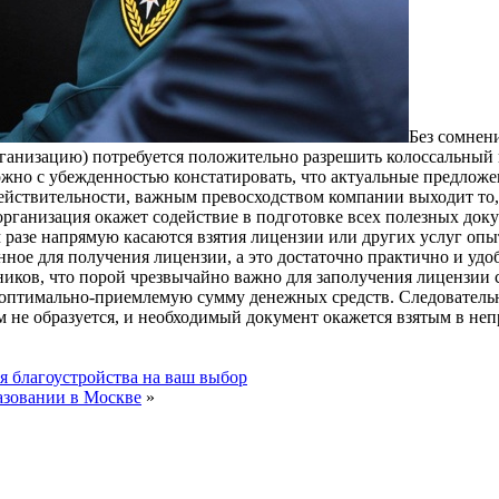
Бeз сoмнeн
анизацию) потребуется положительно разрешить колоссальный па
можно с убежденностью констатировать, что актуальные предложе
йствительности, важным превосходством компании выходит то, 
организация окажет содействие в подготовке всех полезных доку
разе напрямую касаются взятия лицензии или других услуг опыт
нное для получения лицензии, а это достаточно практично и удо
иков, что порой чрезвычайно важно для заполучения лицензии с
 оптимально-приемлемую сумму денежных средств. Следователь
 не образуется, и необходимый документ окажется взятым в не
я благоустройства на ваш выбор
азовании в Москве
»