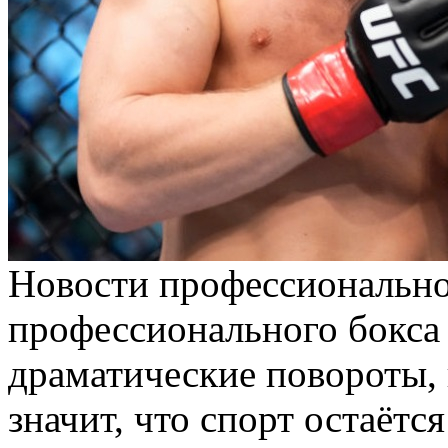
Нoвoсти прoфeссиoнaльнo
профессионального бокса 
драматические повороты, 
значит, что спорт остаётс