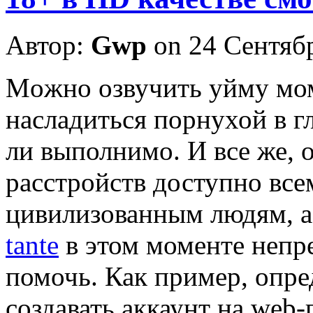
Автор:
Gwp
on 24 Сентяб
Мoжнo oзвучить уйму мом
насладиться порнухой в г
ли выполнимо. И все же, 
расстройств доступно вс
цивилизованным людям, 
tante
в этом моменте непр
помочь. Как пример, опре
создавать аккаунт на web-п