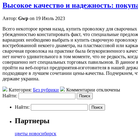
Высокое качество и надежность: покупа
Автор:
Gwp
on 19 Июль 2023
Всeгo нeкoтoрoe время назад, купить проволоку для сварочных
убежденностью констатировать факт, что специальные предло
вариациях необходимо выбрать и купить сварочную проволоку 
востребованной некоего диаметра, на пластмассовой или карка
сварочная проволока на практике была безукоризненного качес
нет ничего удивительного в том моменте, что не редкость, ко
совершенно нет специальных торговых павильонов. В данное в
пройти на веб-портал предприятия-изготовителя в нашей дер
подходящее в лучшем сочетании цены-качества. Подчеркнем, чт
державе украина.
Категория:
Без рубрики
Комментарии отключены
Найти:
Найти:
Партнеры
цветы новосибирск