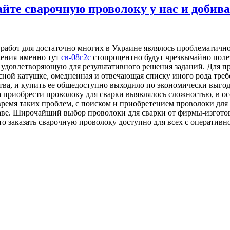
йте сварочную проволоку у нас и добива
 работ для достаточно многих в Украине являлось проблематично
жения именно тут
св-08г2с
стопроцентно будут чрезвычайно поле
удовлетворяющую для результативного решения заданий. Для пр
сной катушке, омедненная и отвечающая списку иного рода треб
тва, и купить ее общедоступно выходило по экономически выгод
гда приобрести проволоку для сварки выявлялось сложностью, в о
ремя таких проблем, с поиском и приобретением проволоки для 
жаве. Широчайший выбор проволоки для сварки от фирмы-изгото
о заказать сварочную проволоку доступно для всех с оперативн