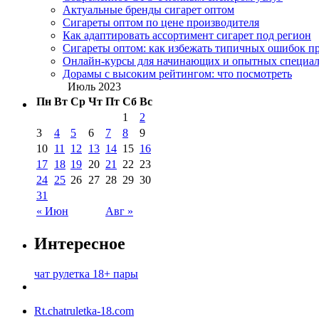
Актуальные бренды сигарет оптом
Сигареты оптом по цене производителя
Как адаптировать ассортимент сигарет под регион
Сигареты оптом: как избежать типичных ошибок пр
Онлайн-курсы для начинающих и опытных специал
Дорамы с высоким рейтингом: что посмотреть
Июль 2023
Пн
Вт
Ср
Чт
Пт
Сб
Вс
1
2
3
4
5
6
7
8
9
10
11
12
13
14
15
16
17
18
19
20
21
22
23
24
25
26
27
28
29
30
31
« Июн
Авг »
Интересное
чат рулетка 18+ пары
Rt.chatruletka-18.com