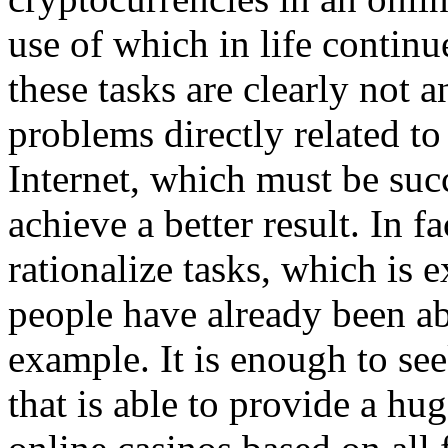
use of which in life contin
these tasks are clearly not a
problems directly related to
Internet, which must be succ
achieve a better result. In fa
rationalize tasks, which is 
people have already been ab
example. It is enough to se
that is able to provide a hug