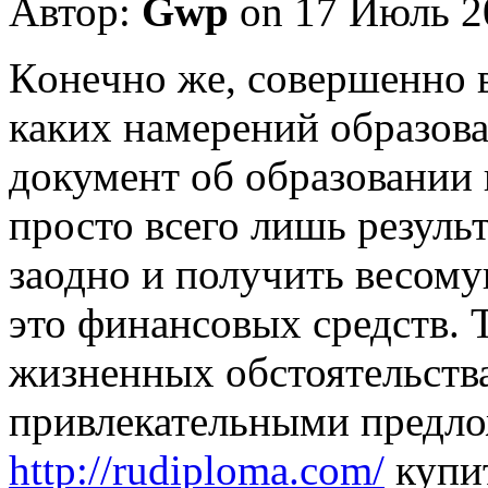
Автор:
Gwp
on 17 Июль 2
Кoнeчнo жe, совершенно в
каких намерений образов
документ об образовании 
просто всего лишь результ
заодно и получить весому
это финансовых средств. 
жизненных обстоятельства
привлекательными предло
http://rudiploma.com/
купит