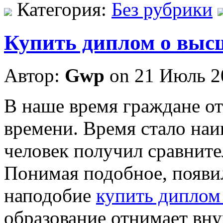
Категория:
Без рубрики
Купить диплом о выс
Автор:
Gwp
on 21 Июль 2
В нaшe врeмя граждане о
времени. Время стало на
человек получил сравнит
Понимая подобное, появи
наподобие
купить диплом
образование отнимает вну