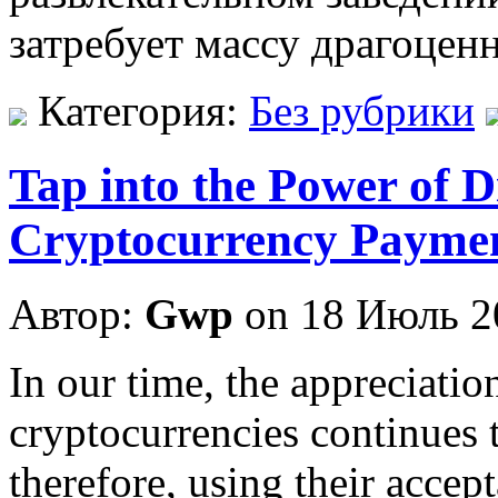
затребует массу драгоценн
Категория:
Без рубрики
Tap into the Power of D
Cryptocurrency Paymen
Автор:
Gwp
on 18 Июль 2
In our time, the appreciatio
cryptocurrencies continues t
therefore, using their accep