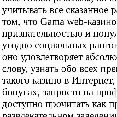
учитывать все сказанное р
том, что Gama web-казино
признательностью и попу
угодно социальных рангов 
оно удовлетворяет абсолю
слову, узнать обо всех п
такого казино в Интернет,
бонусах, запросто на про
доступно прочитать как п
развлекательном заведени