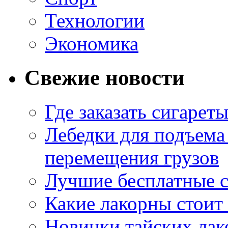
Технологии
Экономика
Свежие новости
Где заказать сигарет
Лебедки для подъема
перемещения грузов
Лучшие бесплатные с
Какие лакорны стоит
Новинки тайских лак