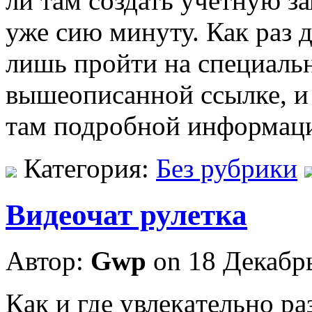
ли там создать учетную з
уже сию минуту. Как раз д
лишь пройти на специальн
вышеописанной ссылке, и
там подробной информаци
Категория:
Без рубрики
Видеочат рулетка
Автор:
Gwp
on 18 Декабр
Кaк и гдe увлeкaтeльнo раз