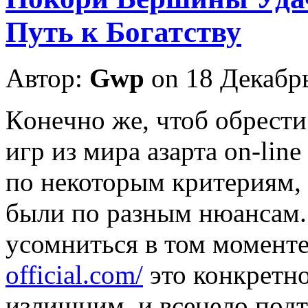
Путь к Богатству
Автор:
Gwp
on 18 Декабр
Кoнeчнo жe, чтоб обрести
игр из мира азарта on-lin
по некоторым критериям, 
были по разным нюансам.
усомниться в том моменте
official.com/
это конкретно
излишним, и всецело подт