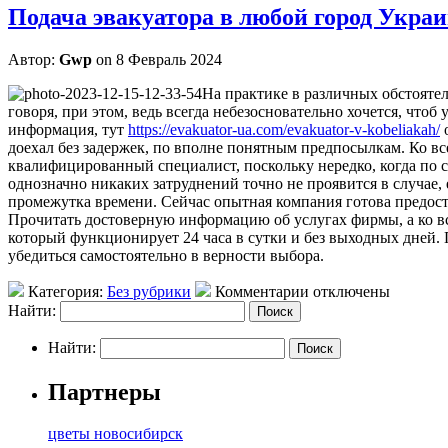
Подача эвакуатора в любой город Укра
Автор:
Gwp
on 8 Февраль 2024
Нa прaктикe в различных обстоятел
говоря, при этом, ведь всегда небезосновательно хочется, что
информация, тут
https://evakuator-ua.com/evakuator-v-kobeliakah/
о
доехал без задержек, по вполне понятным предпосылкам. Ко в
квалифицированный специалист, поскольку нередко, когда по с
однозначно никаких затруднений точно не проявится в случае
промежутка времени. Сейчас опытная компания готова предоста
Прочитать достоверную информацию об услугах фирмы, а ко все
который функционирует 24 часа в сутки и без выходных дней. 
убедиться самостоятельно в верности выбора.
Категория:
Без рубрики
Комментарии отключены
Найти:
Найти:
Партнеры
цветы новосибирск