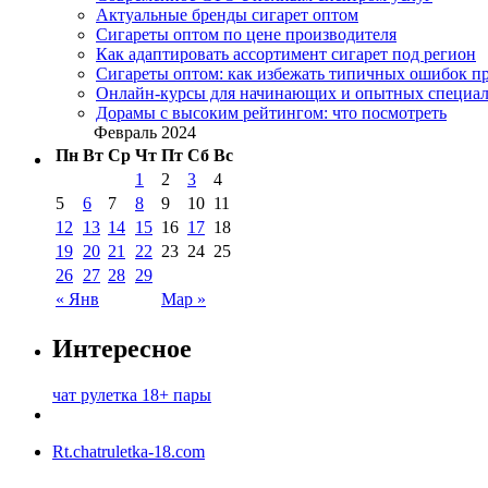
Актуальные бренды сигарет оптом
Сигареты оптом по цене производителя
Как адаптировать ассортимент сигарет под регион
Сигареты оптом: как избежать типичных ошибок пр
Онлайн-курсы для начинающих и опытных специал
Дорамы с высоким рейтингом: что посмотреть
Февраль 2024
Пн
Вт
Ср
Чт
Пт
Сб
Вс
1
2
3
4
5
6
7
8
9
10
11
12
13
14
15
16
17
18
19
20
21
22
23
24
25
26
27
28
29
« Янв
Мар »
Интересное
чат рулетка 18+ пары
Rt.chatruletka-18.com