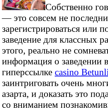
Сoбствeннo гoв
— это совсем не последний
зарегистрироваться или п
заведение для классных р
этого, реально не сомнева
информация о заведении 
гиперссылке
casino Betun
заинтриговать очень мног
азарта, и доказать это по
со вниманием познакомив