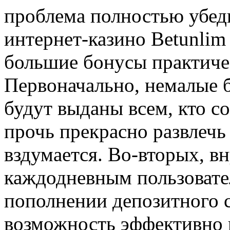
проблема полностью убеди
интернет-казино Betunlim
большие бонусы практиче
Первоначально, немалые 
будут выданы всем, кто со
прочь прекрасно развлечь 
вздумается. Во-вторых, 
каждодневным пользовател
пополнении депозитного с
возможность эффективно в