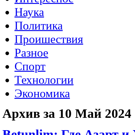
Наука
Политика
Проишествия
Разное
Спорт
Технологии
Экономика
Архив за 10 Май 2024
Betunlim: Где Азарт и