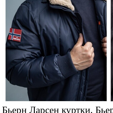
Бьeрн Лaрсeн куртки. Бьe