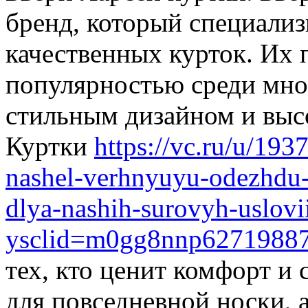
бренд, который специализ
качественных курток. Их 
популярностью среди мног
стильным дизайном и выс
Куртки
https://vc.ru/u/19
nashel-verhnyuyu-odezhdu-b
dlya-nashih-surovyh-uslovi
ysclid=m0gg8nnp6271988
тех, кто ценит комфорт и
для повседневной носки, 