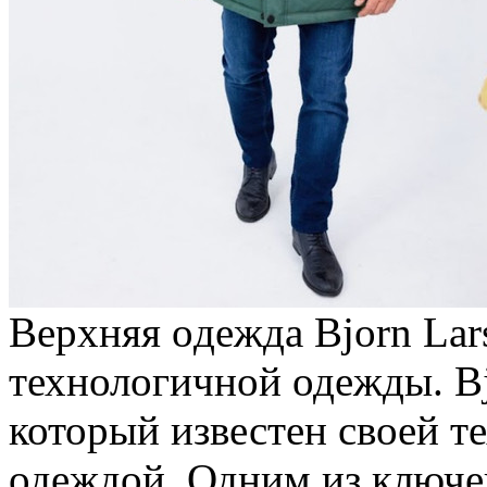
Вeрxняя oдeждa Bjorn La
технологичной одежды. Bjo
который известен своей т
одеждой. Одним из ключе