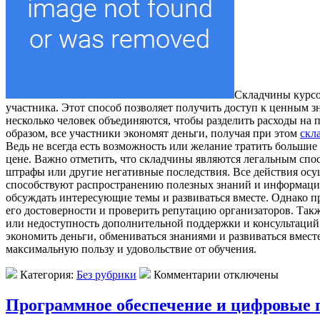
Склaдчины курсo
участника. Этот способ позволяет получить доступ к ценным 
несколько человек объединяются, чтобы разделить расходы на 
образом, все участники экономят деньги, получая при этом
скл
Ведь не всегда есть возможность или желание тратить больш
цене. Важно отметить, что складчины являются легальным спо
штрафы или другие негативные последствия. Все действия осу
способствуют распространению полезных знаний и информации
обсуждать интересующие темы и развиваться вместе. Однако п
его достоверности и проверить репутацию организаторов. Такж
или недоступность дополнительной поддержки и консультаций.
экономить деньги, обмениваться знаниями и развиваться вмест
максимальную пользу и удовольствие от обучения.
Категория:
Без рубрики
Комментарии отключены
Программное обеспечение и цифровые 