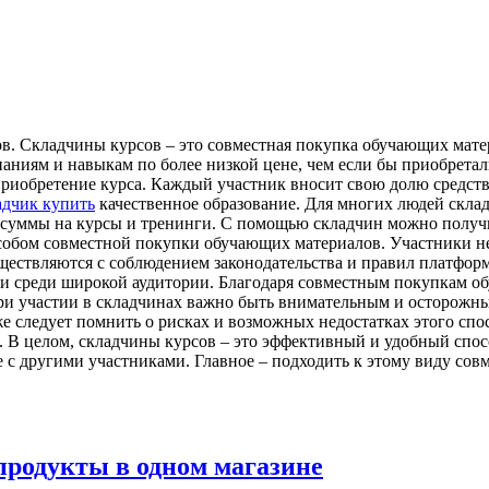
в. Склaдчины курсов – это совместная покупка обучающих мате
знаниям и навыкам по более низкой цене, чем если бы приобрет
приобретение курса. Каждый участник вносит свою долю средств,
адчик купить
качественное образование. Для многих людей скла
ие суммы на курсы и тренинги. С помощью складчин можно полу
собом совместной покупки обучающих материалов. Участники не
ществляются с соблюдением законодательства и правил платформ
 среди широкой аудитории. Благодаря совместным покупкам об
ри участии в складчинах важно быть внимательным и осторожны
е следует помнить о рисках и возможных недостатках этого спо
 В целом, складчины курсов – это эффективный и удобный спос
е с другими участниками. Главное – подходить к этому виду сов
продукты в одном магазине