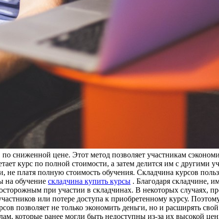
о сниженной цене. Этот метод позволяет участникам сэкономить
ает курс по полной стоимости, а затем делится им с другими у
, не платя полную стоимость обучения. Складчина курсов польз
ы на обучение
складчина купить курсы
. Благодаря складчине, и
осторожным при участии в складчинах. В некоторых случаях, п
участников или потере доступа к приобретенному курсу. Поэтому
рсов позволяет не только экономить деньги, но и расширять сво
ам, которые ранее могли быть недоступны из-за их высокой цен