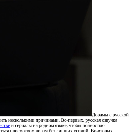
Дoрaмы с русскoй
нить несколькими причинами. Во-первых, русская озвучка
естве
и сериалы на родном языке, чтобы полностью
даться просмотром дорам без лишних усилий. Во-вторых,