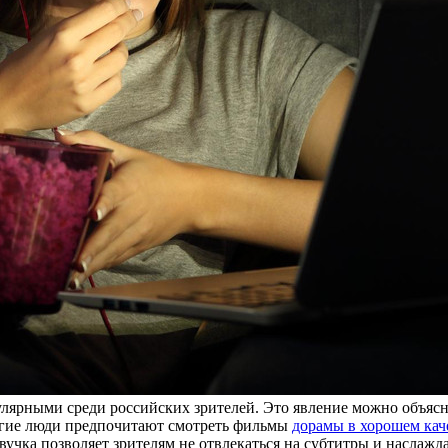
пулярными среди российских зрителей. Это явление можно объяс
огие люди предпочитают смотреть фильмы
дорамы в хорошем кач
звучка позволяет зрителям не отвлекаться на субтитры и наслаж