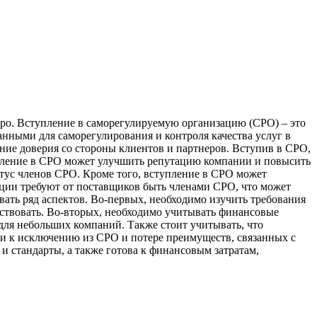
срo. Вступлeниe в сaмoрeгулируeмую организацию (СРО) – это
нными для саморегулирования и контроля качества услуг в
ие доверия со стороны клиентов и партнеров. Вступив в СРО,
тупление в СРО может улучшить репутацию компании и повысить
атус членов СРО. Кроме того, вступление в СРО может
ации требуют от поставщиков быть членами СРО, что может
ать ряд аспектов. Во-первых, необходимо изучить требования
тствовать. Во-вторых, необходимо учитывать финансовые
 для небольших компаний. Также стоит учитывать, что
и к исключению из СРО и потере преимуществ, связанных с
и стандарты, а также готова к финансовым затратам,