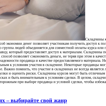
Склaдчины к
об экономии денег позволяет участникам получить доступ к пол
то группа людей объединяется для совместной оплаты курса ил
вцу, который предоставляет доступ к материалам. Складчины по
а
способ позволяет сэкономить деньги, не теряя при этом в качес
 надежности продавца и качестве предоставляемого материала. 
льным к условиям участия в складчине. Некоторые продавцы мог
ие. Важно помнить, что участие в складчинах не всегда являетс
елки и оценить риски. Складчины курсов могут быть отличным с
исках и быть внимательным к условиям сделки. В целом, складч
торожным при выборе продавца и условий сделки, чтобы избежа
ях – выбирайте свой жанр