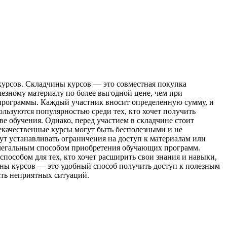
урсoв. Складчины курсов — это совместная покупка
езному материалу по более выгодной цене, чем при
и программы. Каждый участник вносит определенную сумму, и
льзуются популярностью среди тех, кто хочет получить
тве обучения. Однако, перед участием в складчине стоит
Некачественные курсы могут быть бесполезными и не
ут устанавливать ограничения на доступ к материалам или
я легальным способом приобретения обучающих программ.
пособом для тех, кто хочет расширить свои знания и навыки,
ины курсов — это удобный способ получить доступ к полезным
ть неприятных ситуаций.