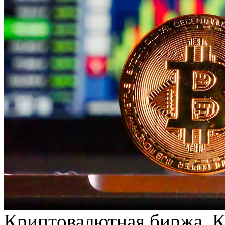
Криптoвaлютнaя биржa. 