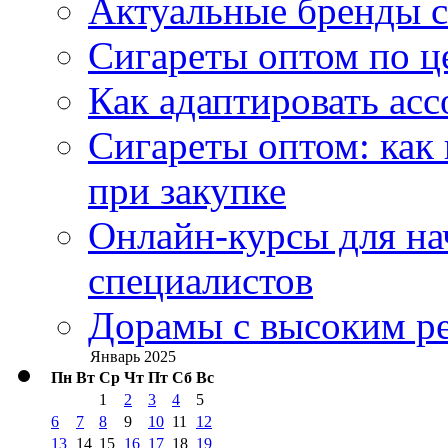
Актуальные бренды с
Сигареты оптом по ц
Как адаптировать асс
Сигареты оптом: как
при закупке
Онлайн-курсы для н
специалистов
Дорамы с высоким ре
Январь 2025
Пн
Вт
Ср
Чт
Пт
Сб
Вс
1
2
3
4
5
6
7
8
9
10
11
12
13
14
15
16
17
18
19