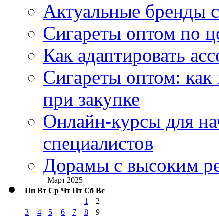
Актуальные бренды с
Сигареты оптом по ц
Как адаптировать асс
Сигареты оптом: как
при закупке
Онлайн-курсы для н
специалистов
Дорамы с высоким ре
Март 2025
Пн
Вт
Ср
Чт
Пт
Сб
Вс
1
2
3
4
5
6
7
8
9