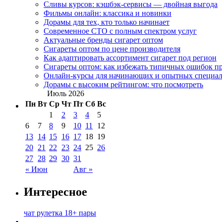
Сливы курсов: кэшбэк-сервисы — двойная выгода
Фильмы онлайн: классика и новинки
Дорамы для тех, кто только начинает
Современное СТО с полным спектром услуг
Актуальные бренды сигарет оптом
Сигареты оптом по цене производителя
Как адаптировать ассортимент сигарет под регион
Сигареты оптом: как избежать типичных ошибок пр
Онлайн-курсы для начинающих и опытных специал
Дорамы с высоким рейтингом: что посмотреть
Июль 2026
Пн
Вт
Ср
Чт
Пт
Сб
Вс
1
2
3
4
5
6
7
8
9
10
11
12
13
14
15
16
17
18
19
20
21
22
23
24
25
26
27
28
29
30
31
« Июн
Авг »
Интересное
чат рулетка 18+ пары