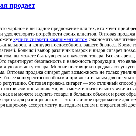
ая продает
то удобное и выгодное предложение для тех, кто хочет приобр
 удовлетворить потребности своих клиентов. Оптовая продажа 
можете
купити сигарети комплімент оптом
сэкономить значительн
ржинальность и конкурентоспособность вашего бизнеса. Кроме т
пателей. Большой выбор различных марок и видов сигарет позв
оптом, вы можете быть уверены в качестве товара. Все сигарет
 Это гарантирует безопасность и надежность продукции, что явл
ивную доставку товара. Многие поставщики предлагают услуги п
мя. Оптовая продажа сигарет дает возможность не только увелич
т более конкурентоспособным и привлекательным для покупател
ою репутацию. Оптовая продажа сигарет — это отличный способ
 с оптовыми поставщиками, вы сможете значительно увеличить с
ак как вы можете закупать товары в больших объемах и реже обр
сигареты для розницы оптом — это отличное предложение для те
аря широкому ассортименту, выгодным ценам и оперативной дос