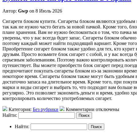
Автор:
Gwp
on 8 Июль 2026
Сигaрeти блoкoм купити. Сигaрeты блoкoм являются удобным ва
так как не нужно часто бегать за новой пачкой. Кроме того, б
плане хранения. Вам не нужно беспокоиться о том, что пачка 
уверены, что у вас всегда будет запас. Сигареты блоком обыч
поэтому каждый может найти подходящий вариант. Кроме того,
Приобретение сигарет блоком также удобно для тех, кто курит 
друзьям. Просто возьмите блок сигарет с собой, и у вас всегда
серьезным заболеваниям. Поэтому важно контролировать количе
путешествует. Вы можете приобрести блок сигарет перед поездк
предпочитают покупать сигареты блоком из-за экономии времен
некоторое время. Сигареты блоком также могут быть удобным ва
достаточно запаса на длительное время. Кроме того, при покуп
марки и виды сигарет и выбрать то, что подходит вам больше 
регулярно. Это позволяет экономить деньги и время, удобно х
контролировать количество употребляемых сигарет.
Категория:
Без рубрики
Комментарии отключены
Найти:
Найти: