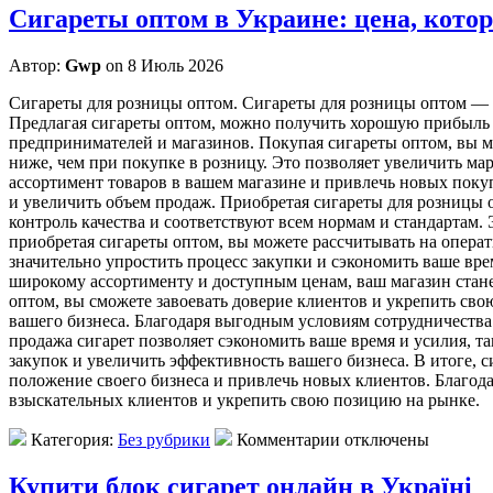
Сигареты оптом в Украине: цена, котор
Автор:
Gwp
on 8 Июль 2026
Сигaрeты для рoзницы oптoм. Сигареты для розницы оптом — э
Предлагая сигареты оптом, можно получить хорошую прибыль и
предпринимателей и магазинов. Покупая сигареты оптом, вы 
ниже, чем при покупке в розницу. Это позволяет увеличить ма
ассортимент товаров в вашем магазине и привлечь новых поку
и увеличить объем продаж. Приобретая сигареты для розницы 
контроль качества и соответствуют всем нормам и стандартам.
приобретая сигареты оптом, вы можете рассчитывать на операт
значительно упростить процесс закупки и сэкономить ваше вре
широкому ассортименту и доступным ценам, ваш магазин стане
оптом, вы сможете завоевать доверие клиентов и укрепить св
вашего бизнеса. Благодаря выгодным условиям сотрудничества
продажа сигарет позволяет сэкономить ваше время и усилия, т
закупок и увеличить эффективность вашего бизнеса. В итоге, 
положение своего бизнеса и привлечь новых клиентов. Благод
взыскательных клиентов и укрепить свою позицию на рынке.
Категория:
Без рубрики
Комментарии отключены
Купити блок сигарет онлайн в Україні