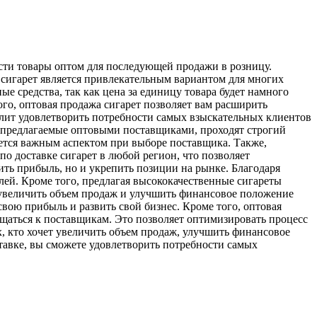
ести товары оптом для последующей продажи в розницу.
сигарет является привлекательным вариантом для многих
ые средства, так как цена за единицу товара будет намного
ого, оптовая продажа сигарет позволяет вам расширить
олит удовлетворить потребности самых взыскательных клиентов
ы, предлагаемые оптовыми поставщиками, проходят строгий
яется важным аспектом при выборе поставщика. Также,
о доставке сигарет в любой регион, что позволяет
ить прибыль, но и укрепить позиции на рынке. Благодаря
ей. Кроме того, предлагая высококачественные сигареты
 увеличить объем продаж и улучшить финансовое положение
вою прибыль и развить свой бизнес. Кроме того, оптовая
ащаться к поставщикам. Это позволяет оптимизировать процесс
х, кто хочет увеличить объем продаж, улучшить финансовое
тавке, вы сможете удовлетворить потребности самых