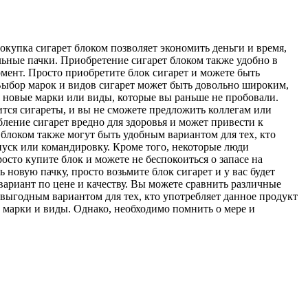
окупка сигарет блоком позволяет экономить деньги и время,
ельные пачки. Приобретение сигарет блоком также удобно в
мент. Просто приобретите блок сигарет и можете быть
 Выбор марок и видов сигарет может быть довольно широким,
ь новые марки или виды, которые вы раньше не пробовали.
чится сигареты, и вы не сможете предложить коллегам или
ебление сигарет вредно для здоровья и может привести к
блоком также могут быть удобным вариантом для тех, кто
тпуск или командировку. Кроме того, некоторые люди
осто купите блок и можете не беспокоиться о запасе на
новую пачку, просто возьмите блок сигарет и у вас будет
вариант по цене и качеству. Вы можете сравнить различные
и выгодным вариантом для тех, кто употребляет данное продукт
е марки и виды. Однако, необходимо помнить о мере и