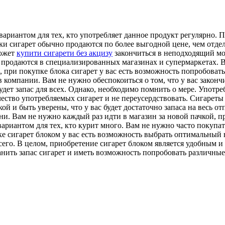
риантом для тех, кто употребляет данное продукт регулярно. П
локи сигарет обычно продаются по более выгодной цене, чем отд
может
купити сигарети без акцизу
закончиться в неподходящий мо
но продаются в специализированных магазинах и супермаркетах.
 при покупке блока сигарет у вас есть возможность попробоват
в компании. Вам не нужно обеспокоиться о том, что у вас закон
 будет запас для всех. Однако, необходимо помнить о мере. Употр
ство употребляемых сигарет и не переусердствовать. Сигареты 
ой и быть уверены, что у вас будет достаточно запаса на весь о
и. Вам не нужно каждый раз идти в магазин за новой пачкой, пр
риантом для тех, кто курит много. Вам не нужно часто покупать 
ке сигарет блоком у вас есть возможность выбрать оптимальный 
всего. В целом, приобретение сигарет блоком является удобным 
ранить запас сигарет и иметь возможность попробовать различны