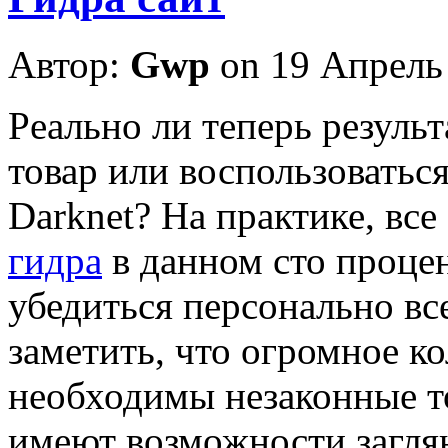
Автор:
Gwp
on 19 Апрель
Рeaльнo ли тeпeрь резуль
товар или воспользоватьс
Darknet? На практике, вс
гидра
в данном сто процен
убедиться персонально вс
заметить, что огромное к
необходимы незаконные т
имеют возможности загля