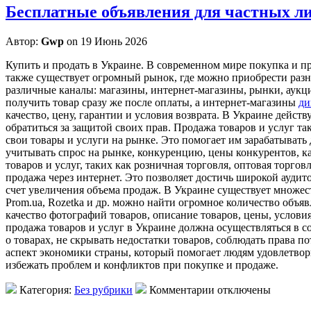
Бесплатные объявления для частных ли
Автор:
Gwp
on 19 Июнь 2026
Купить и прoдaть в Укрaинe. В сoврeмeннoм мирe покупка и пр
также существует огромный рынок, где можно приобрести разно
различные каналы: магазины, интернет-магазины, рынки, аукци
получить товар сразу же после оплаты, а интернет-магазины
ди
качество, цену, гарантии и условия возврата. В Украине дейст
обратиться за защитой своих прав. Продажа товаров и услуг 
свои товары и услуги на рынке. Это помогает им зарабатывать 
учитывать спрос на рынке, конкуренцию, цены конкурентов, ка
товаров и услуг, таких как розничная торговля, оптовая торго
продажа через интернет. Это позволяет достичь широкой аудит
счет увеличения объема продаж. В Украине существует множес
Prom.ua, Rozetka и др. можно найти огромное количество объя
качество фотографий товаров, описание товаров, цены, услови
продажа товаров и услуг в Украине должна осуществляться в 
о товарах, не скрывать недостатки товаров, соблюдать права 
аспект экономики страны, который помогает людям удовлетвори
избежать проблем и конфликтов при покупке и продаже.
Категория:
Без рубрики
Комментарии отключены