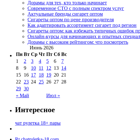
Дорамы для тех, кто только начинает
Современное СТО с полным спектром услуг
Актуальные бренды сигарет оптом
Сигареты оптом по цене производителя
Как адаптировать ассортимент сигарет под регион
Сигареты оптом: как избежать типичных ошибок пр
Онлайн-курсы для начинающих и опытных специал
Дорамы с высоким рейтингом: что посмотреть
Июнь 2026
Пн
Вт
Ср
Чт
Пт
Сб
Вс
1
2
3
4
5
6
7
8
9
10
11
12
13
14
15
16
17
18
19
20
21
22
23
24
25
26
27
28
29
30
« Май
Июл »
Интересное
чат рулетка 18+ пары
Rt.chatruletka-18.com