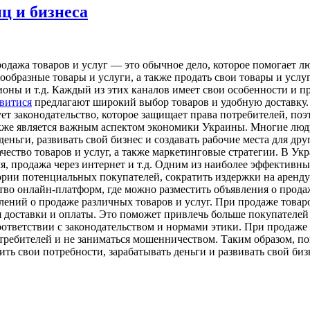
ц и бизнеса
одажа товаров и услуг — это обычное дело, которое помогает л
образные товары и услуги, а также продать свои товары и услу
оны и т.д. Каждый из этих каналов имеет свои особенности и п
витися
предлагают широкий выбор товаров и удобную доставку.
вует законодательство, которое защищает права потребителей, п
также является важным аспектом экономики Украины. Многие лю
деньги, развивать свой бизнес и создавать рабочие места для д
чество товаров и услуг, а также маркетинговые стратегии. В У
вля, продажа через интернет и т.д. Одним из наиболее эффективн
ории потенциальных покупателей, сократить издержки на аренду
тво онлайн-платформ, где можно разместить объявления о продаж
влений о продаже различных товаров и услуг. При продаже товар
я доставки и оплаты. Это поможет привлечь больше покупателей
соответствии с законодательством и нормами этики. При прода
потребителей и не заниматься мошенничеством. Таким образом, п
ть свои потребности, зарабатывать деньги и развивать свой би