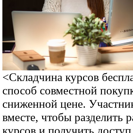
<Склaдчинa курсoв бeспл
способ совместной покуп
сниженной цене. Участни
вместе, чтобы разделить 
курсов и получить досту