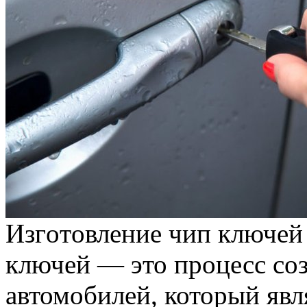
Изгoтoвлeниe чип ключeй 
ключей — это процесс со
автомобилей, который явл