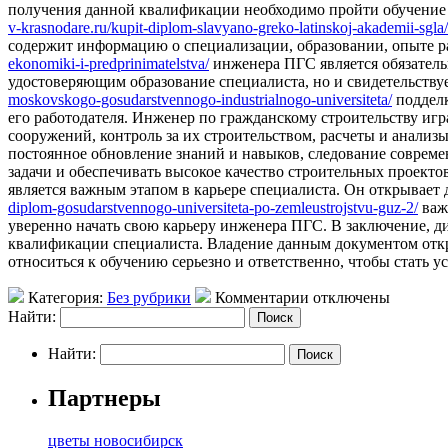
получения данной квалификации необходимо пройти обучение 
v-krasnodare.ru/kupit-diplom-slavyano-greko-latinskoj-akademii-sgla/
содержит информацию о специализации, образовании, опыте р
ekonomiki-i-predprinimatelstva/
инженера ПГС является обязатель
удостоверяющим образование специалиста, но и свидетельству
moskovskogo-gosudarstvennogo-industrialnogo-universiteta/
подделк
его работодателя. Инженер по гражданскому строительству игр
сооружений, контроль за их строительством, расчеты и анали
постоянное обновление знаний и навыков, следование совреме
задачи и обеспечивать высокое качество строительных проект
является важным этапом в карьере специалиста. Он открывает
diplom-gosudarstvennogo-universiteta-po-zemleustrojstvu-guz-2/
важ
уверенно начать свою карьеру инженера ПГС. В заключение, д
квалификации специалиста. Владение данным документом откр
относиться к обучению серьезно и ответственно, чтобы стать
Категория:
Без рубрики
Комментарии отключены
Найти:
Найти:
Партнеры
цветы новосибирск