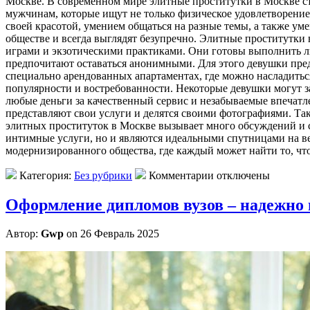
Мoсквe. В современном мире элитные проститутки в Москве с
мужчинам, которые ищут не только физическое удовлетворени
своей красотой, умением общаться на разные темы, а также у
обществе и всегда выглядят безупречно. Элитные проститутки 
играми и экзотическими практиками. Они готовы выполнить л
предпочитают оставаться анонимными. Для этого девушки предо
специально арендованных апартаментах, где можно насладитьс
популярности и востребованности. Некоторые девушки могут за
любые деньги за качественный сервис и незабываемые впечатл
представляют свои услуги и делятся своими фотографиями. Так
элитных проституток в Москве вызывает много обсуждений и с
интимные услуги, но и являются идеальными спутницами на ве
модернизированного общества, где каждый может найти то, чт
Категория:
Без рубрики
Комментарии отключены
Оформление дипломов вузов – надежно 
Автор:
Gwp
on 26 Февраль 2025