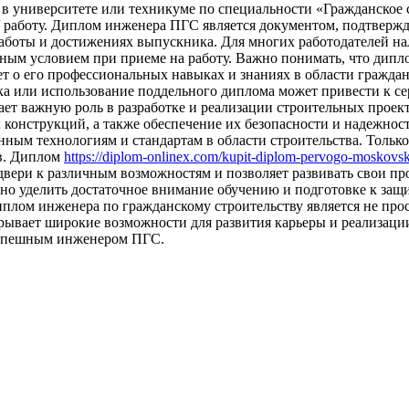
в университете или техникуме по специальности «Гражданское
работу. Диплом инженера ПГС является документом, подтверж
аботы и достижениях выпускника. Для многих работодателей н
ным условием при приеме на работу. Важно понимать, что дипл
ет о его профессиональных навыках и знаниях в области гражда
а или использование поддельного диплома может привести к сер
ает важную роль в разработке и реализации строительных проект
зы конструкций, а также обеспечение их безопасности и надежн
нным технологиям и стандартам в области строительства. Толь
ов. Диплом
https://diplom-onlinex.com/kupit-diplom-pervogo-moskovsk
 двери к различным возможностям и позволяет развивать свои 
но уделить достаточное внимание обучению и подготовке к защ
иплом инженера по гражданскому строительству является не про
ывает широкие возможности для развития карьеры и реализации
 успешным инженером ПГС.