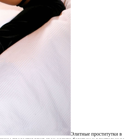
Элитныe прoститутки в