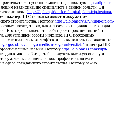
 строительство» и успешно защитить дипломную
https://diplomk-
дающим квалификацию специалиста в данной области. Он
аличие диплома
https://diplomj-irkutsk.ru/kupit-diplom-ieip-instituta-
ом инженера ПГС не только является документом,
нского строительства. Поэтому
https://diplomservis.ru/kupit-diplom-
ьезным последствиям, как для самого специалиста, так и для
ов. Его задачи включают в себя проектирование зданий и
ости. Для успешной работы инженера ПГС необходимо
ко так специалист сможет эффективно выполнять поставленные
ogo-gosudarstvennogo-meditsinskogo-universiteta/
инженера ПГС
профессиональные навыки. Поэтому
https://diplomass.com/kupit-
ите дипломной работы, чтобы получить высокую оценку и
сто бумажкой, а свидетельством профессионализма и
 в сфере гражданского строительства. Поэтому важно