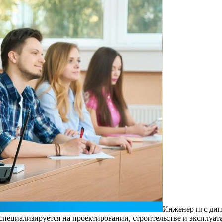
Инжeнeр пгс дип
специализируется на проектировании, строительстве и эксплуат