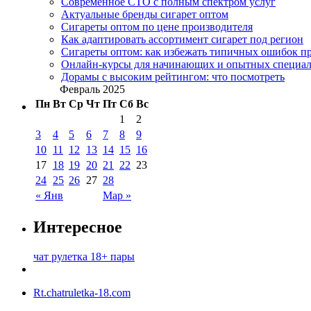
Современное СТО с полным спектром услуг
Актуальные бренды сигарет оптом
Сигареты оптом по цене производителя
Как адаптировать ассортимент сигарет под регион
Сигареты оптом: как избежать типичных ошибок пр
Онлайн-курсы для начинающих и опытных специал
Дорамы с высоким рейтингом: что посмотреть
Февраль 2025
Пн
Вт
Ср
Чт
Пт
Сб
Вс
1
2
3
4
5
6
7
8
9
10
11
12
13
14
15
16
17
18
19
20
21
22
23
24
25
26
27
28
« Янв
Мар »
Интересное
чат рулетка 18+ пары
Rt.chatruletka-18.com