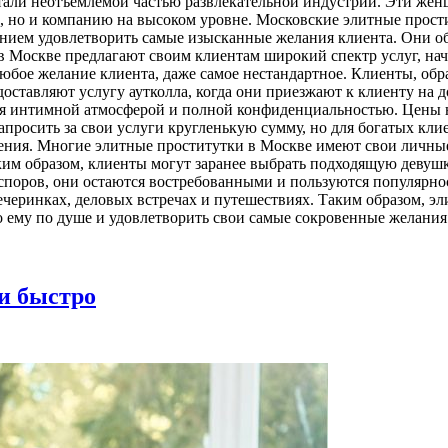
тали неотъемлемой частью развлекательной индустрии. Эти же
е, но и компанию на высоком уровне. Московские элитные прос
мением удовлетворить самые изысканные желания клиента. Они 
в Москве предлагают своим клиентам широкий спектр услуг, начи
юбое желание клиента, даже самое нестандартное. Клиенты, об
ставляют услугу аутколла, когда они приезжают к клиенту на д
я интимной атмосферой и полной конфиденциальностью. Цены на
просить за свои услуги кругленькую сумму, но для богатых клие
ения. Многие элитные проститутки в Москве имеют свои личные 
им образом, клиенты могут заранее выбрать подходящую девушку 
поров, они остаются востребованными и пользуются популярнос
черинках, деловых встречах и путешествиях. Таким образом, э
о ему по душе и удовлетворить свои самые сокровенные желания
и быстро