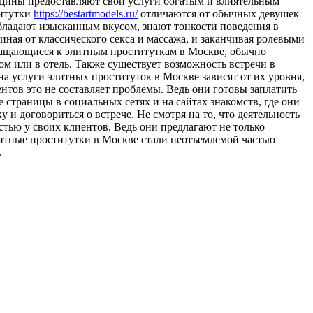
нщины предоставляют свои услуги богатым и влиятельным
титутки
https://bestartmodels.ru/
отличаются от обычных девушек
обладают изысканным вкусом, знают тонкости поведения в
ная от классического секса и массажа, и заканчивая ролевыми
ращающиеся к элитным проституткам в Москве, обычно
ом или в отель. Также существует возможность встречи в
 услуги элитных проституток в Москве зависят от их уровня,
нтов это не составляет проблемы. Ведь они готовы заплатить
страницы в социальных сетях и на сайтах знакомств, где они
и договориться о встрече. Не смотря на то, что деятельность
тью у своих клиентов. Ведь они предлагают не только
литные проститутки в Москве стали неотъемлемой частью
.