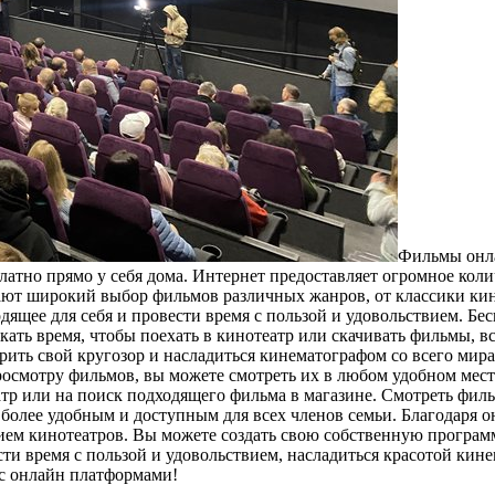
Фильмы oнлa
атно прямо у себя дома. Интернет предоставляет огромное кол
ют широкий выбор фильмов различных жанров, от классики кин
ящее для себя и провести время с пользой и удовольствием. Бе
ать время, чтобы поехать в кинотеатр или скачивать фильмы, вс
ить свой кругозор и насладиться кинематографом со всего мира
просмотру фильмов, вы можете смотреть их в любом удобном месте
атр или на поиск подходящего фильма в магазине. Смотреть фил
е более удобным и доступным для всех членов семьи. Благодаря
ием кинотеатров. Вы можете создать свою собственную программ
и время с пользой и удовольствием, насладиться красотой кине
 с онлайн платформами!