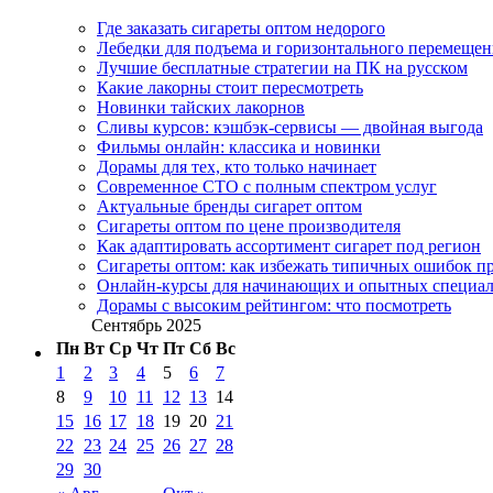
Где заказать сигареты оптом недорого
Лебедки для подъема и горизонтального перемещен
Лучшие бесплатные стратегии на ПК на русском
Какие лакорны стоит пересмотреть
Новинки тайских лакорнов
Сливы курсов: кэшбэк-сервисы — двойная выгода
Фильмы онлайн: классика и новинки
Дорамы для тех, кто только начинает
Современное СТО с полным спектром услуг
Актуальные бренды сигарет оптом
Сигареты оптом по цене производителя
Как адаптировать ассортимент сигарет под регион
Сигареты оптом: как избежать типичных ошибок пр
Онлайн-курсы для начинающих и опытных специал
Дорамы с высоким рейтингом: что посмотреть
Сентябрь 2025
Пн
Вт
Ср
Чт
Пт
Сб
Вс
1
2
3
4
5
6
7
8
9
10
11
12
13
14
15
16
17
18
19
20
21
22
23
24
25
26
27
28
29
30