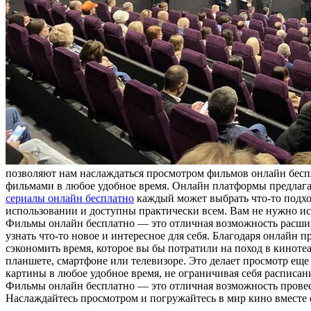
позволяют нам наслаждаться просмотром фильмов онлайн беспл
фильмами в любое удобное время. Онлайн платформы предлага
сериалы онлайн бесплатно
каждый может выбрать что-то подход
использовании и доступны практически всем. Вам не нужно иск
Фильмы онлайн бесплатно — это отличная возможность расшир
узнать что-то новое и интересное для себя. Благодаря онлайн 
сэкономить время, которое вы бы потратили на поход в киноте
планшете, смартфоне или телевизоре. Это делает просмотр ещ
картины в любое удобное время, не ограничивая себя расписан
Фильмы онлайн бесплатно — это отличная возможность провест
Наслаждайтесь просмотром и погружайтесь в мир кино вместе