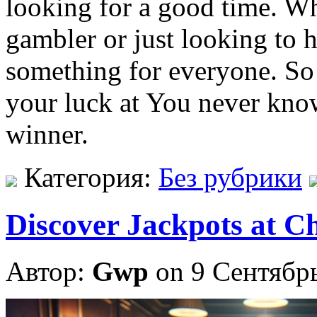
looking for a good time. W
gambler or just looking to 
something for everyone. So
your luck at You never kno
winner.
Категория:
Без рубрики
Discover Jackpots at C
Автор:
Gwp
on 9 Сентябр