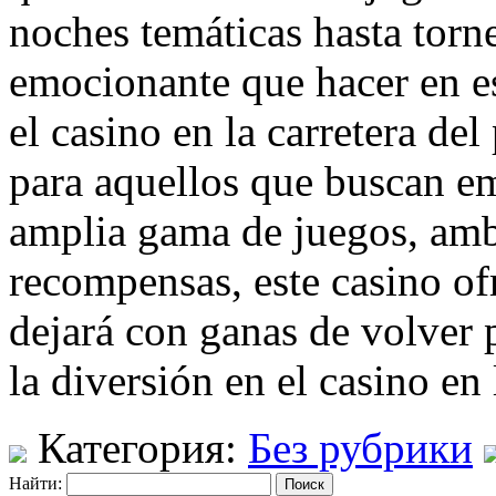
noches temáticas hasta torn
emocionante que hacer en es
el casino en la carretera de
para aquellos que buscan e
amplia gama de juegos, am
recompensas, este casino of
dejará con ganas de volver 
la diversión en el casino en 
Категория:
Без рубрики
Найти: