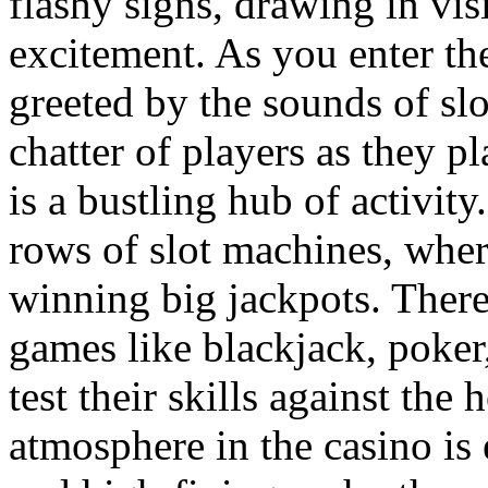
flashy signs, drawing in vis
excitement. As you enter th
greeted by the sounds of sl
chatter of players as they pl
is a bustling hub of activity
rows of slot machines, where
winning big jackpots. There 
games like blackjack, poker
test their skills against the
atmosphere in the casino is 