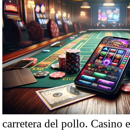
carretera del pollo. Casino e