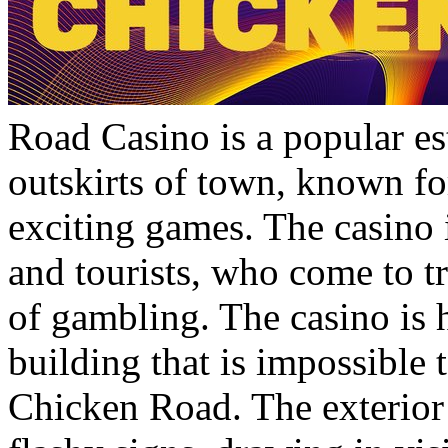
Road Casino is a popular es
outskirts of town, known fo
exciting games. The casino i
and tourists, who come to tr
of gambling. The casino is h
building that is impossible
Chicken Road. The exterior 