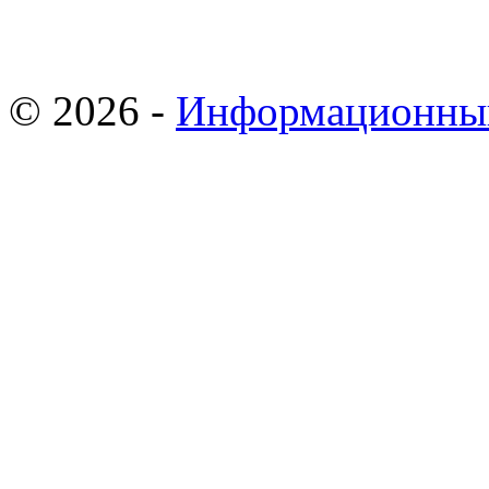
© 2026 -
Информационны