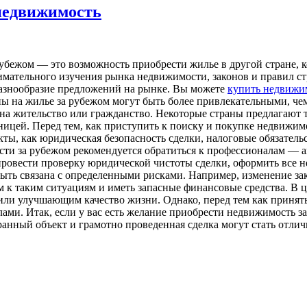
недвижимость
бежом — это возможность приобрести жилье в другой стране, к
имательного изучения рынка недвижимости, законов и правил ст
разнообразие предложений на рынке. Вы можете
купить недвижи
ены на жилье за рубежом могут быть более привлекательными, ч
на жительство или гражданство. Некоторые страны предлагают 
цей. Перед тем, как приступить к поиску и покупке недвижимо
ты, как юридическая безопасность сделки, налоговые обязательс
ти за рубежом рекомендуется обратиться к профессионалам — 
провести проверку юридической чистоты сделки, оформить все н
быть связана с определенными рисками. Например, изменение за
к таким ситуациям и иметь запасные финансовые средства. В ц
ли улучшающим качество жизни. Однако, перед тем как принять
ами. Итак, если у вас есть желание приобрести недвижимость за
ранный объект и грамотно проведенная сделка могут стать отли