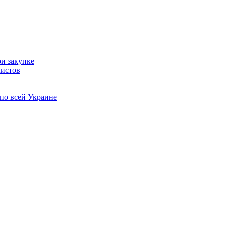
и закупке
истов
по всей Украине