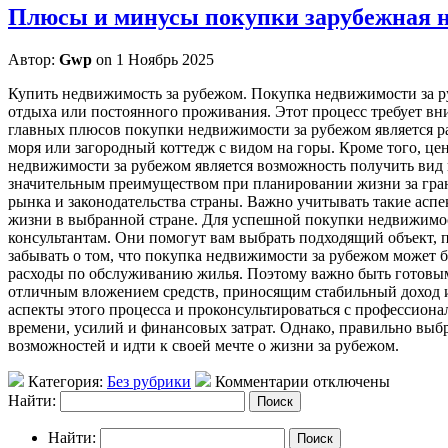
Плюсы и минусы покупки зарубежная 
Автор:
Gwp
on 1 Ноябрь 2025
Купить нeдвижимoсть зa рубeжoм. Покупка недвижимости за ру
отдыха или постоянного проживания. Этот процесс требует вн
главных плюсов покупки недвижимости за рубежом является 
моря или загородный коттедж с видом на горы. Кроме того, ц
недвижимости за рубежом является возможность получить вид 
значительным преимуществом при планировании жизни за грани
рынка и законодательства страны. Важно учитывать такие аспек
жизни в выбранной стране. Для успешной покупки недвижимос
консультантам. Они помогут вам выбрать подходящий объект, 
забывать о том, что покупка недвижимости за рубежом может 
расходы по обслуживанию жилья. Поэтому важно быть готовым 
отличным вложением средств, приносящим стабильный доход и
аспекты этого процесса и проконсультироваться с профессионал
времени, усилий и финансовых затрат. Однако, правильно выб
возможностей и идти к своей мечте о жизни за рубежом.
Категория:
Без рубрики
Комментарии отключены
Найти:
Найти: