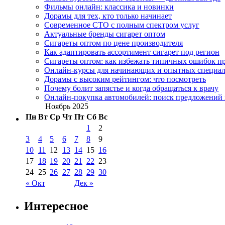
Фильмы онлайн: классика и новинки
Дорамы для тех, кто только начинает
Современное СТО с полным спектром услуг
Актуальные бренды сигарет оптом
Сигареты оптом по цене производителя
Как адаптировать ассортимент сигарет под регион
Сигареты оптом: как избежать типичных ошибок пр
Онлайн-курсы для начинающих и опытных специал
Дорамы с высоким рейтингом: что посмотреть
Почему болит запястье и когда обращаться к врачу
Онлайн-покупка автомобилей: поиск предложений 
Ноябрь 2025
Пн
Вт
Ср
Чт
Пт
Сб
Вс
1
2
3
4
5
6
7
8
9
10
11
12
13
14
15
16
17
18
19
20
21
22
23
24
25
26
27
28
29
30
« Окт
Дек »
Интересное