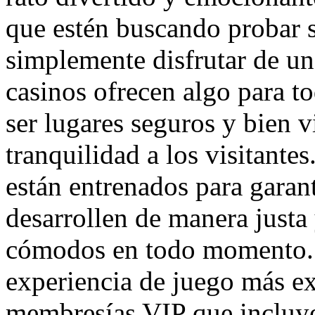
que estén buscando probar s
simplemente disfrutar de un
casinos ofrecen algo para t
ser lugares seguros y bien v
tranquilidad a los visitante
están entrenados para garant
desarrollen de manera justa 
cómodos en todo momento. 
experiencia de juego más ex
membresías VIP que incluye