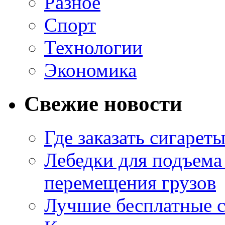
Разное
Спорт
Технологии
Экономика
Свежие новости
Где заказать сигарет
Лебедки для подъема
перемещения грузов
Лучшие бесплатные с