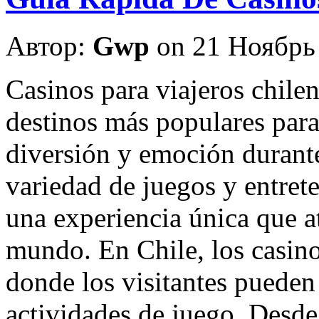
Автор:
Gwp
on 21 Ноябрь
Casinos para viajeros chile
destinos más populares para
diversión y emoción durant
variedad de juegos y entret
una experiencia única que at
mundo. En Chile, los casino
donde los visitantes pueden
actividades de juego. Desd