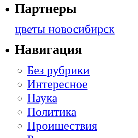
Партнеры
цветы новосибирск
Навигация
Без рубрики
Интересное
Наука
Политика
Проишествия