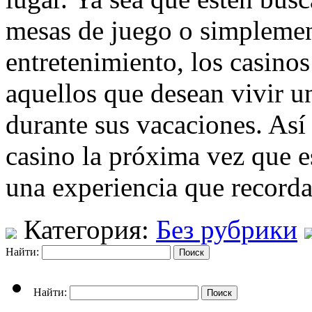
mesas de juego o simplemen
entretenimiento, los casino
aquellos que desean vivir u
durante sus vacaciones. Así
casino la próxima vez que es
una experiencia que recorda
Категория:
Без рубрики
Найти:
Найти: