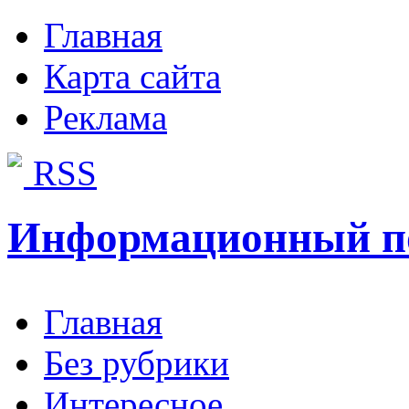
Главная
Карта сайта
Реклама
RSS
Информационный п
Главная
Без рубрики
Интересное