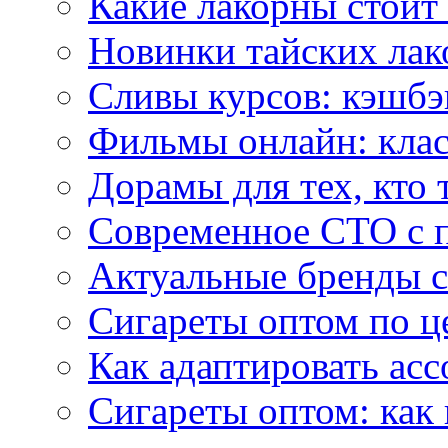
Какие лакорны стоит
Новинки тайских лак
Сливы курсов: кэшбэ
Фильмы онлайн: клас
Дорамы для тех, кто 
Современное СТО с 
Актуальные бренды с
Сигареты оптом по ц
Как адаптировать асс
Сигареты оптом: как