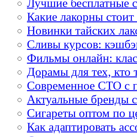
Лучшие бесплатные с
Какие лакорны стоит
Новинки тайских лак
Сливы курсов: кэшбэ
Фильмы онлайн: клас
Дорамы для тех, кто 
Современное СТО с 
Актуальные бренды с
Сигареты оптом по ц
Как адаптировать асс