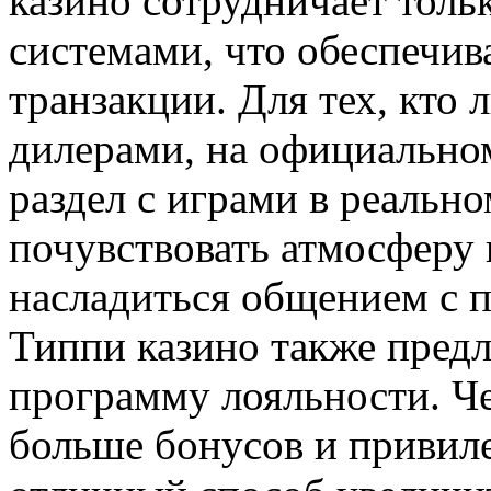
казино сотрудничает тол
системами, что обеспечив
транзакции. Для тех, кто
дилерами, на официальном
раздел с играми в реальн
почувствовать атмосферу 
насладиться общением с 
Типпи казино также предл
программу лояльности. Че
больше бонусов и привиле