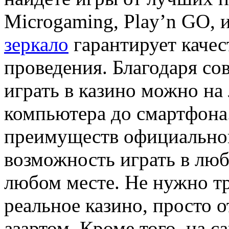
Microgaming, Play’n GO, 
зеркало
гарантирует качес
проведения. Благодаря с
играть в казино можно на
компьютера до смартфона
преимуществ официальног
возможность играть в люб
любом месте. Не нужно тр
реальное казино, просто 
азартом. Кроме того, на с