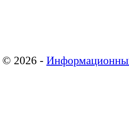
© 2026 -
Информационны